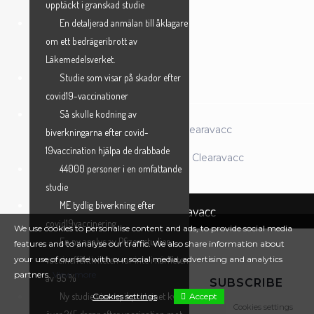
upptäckt i granskad studie
En detaljerad anmälan till åklagare
om ett bedrägeribrott av
ANMÄL MIG →
Läkemedelsverket.
Studie som visar på skador efter
covid19-vaccinationer
Så skulle kodning av
© 2026 Föreningen Clearavacc
biverkningarna efter covid-
19vaccination hjälpa de drabbade
Powered by Föreningen Clearavacc
44000 personer i en omfattande
studie
ME tydlig biverkning efter
Föreningen Clearavacc
covid19vaccinering
We use cookies to personalise content and ads, to provide social media
En ny analys av Pfizer-studien:
features and to analyse our traffic. We also share information about
your use of our site with our social media, advertising and analytics
vaccineffektiviteten var inte i närheten
partners.
View more
av 95 %
SUBSCRIBE
Ny studie visar spikproteinet kvar i
Cookies settings
Accept
Cookies settings