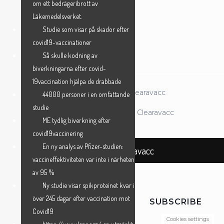
om ett bedrägeribrott av
Läkemedelsverket.
Studie som visar på skador efter
ANMÄL MIG →
covid19-vaccinationer
Så skulle kodning av
biverkningarna efter covid-
19vaccination hjälpa de drabbade
© 2026 Föreningen Clearavacc
44000 personer i en omfattande
studie
Powered by Föreningen Clearavacc
ME tydlig biverkning efter
covid19vaccinering
En ny analys av Pfizer-studien:
Föreningen Clearavacc
vaccineffektiviteten var inte i närheten
av 95 %
Ny studie visar spikproteinet kvar i
över 245 dagar efter vaccination mot
SUBSCRIBE
Covid19
Cookies settings