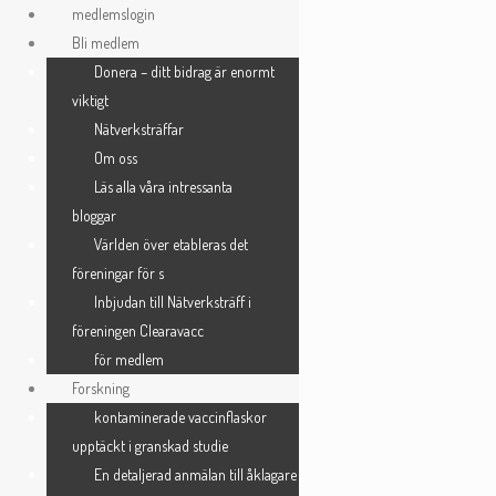
Skip
medlemslogin
to
Bli medlem
Registrera dig
content
Donera – ditt bidrag är enormt
viktigt
Nätverksträffar
Användarnamn
*
Om oss
Läs alla våra intressanta
bloggar
E-postadress
*
Världen över etableras det
föreningar för s
Inbjudan till Nätverksträff i
Lösenord
*
föreningen Clearavacc
för medlem
Forskning
kontaminerade vaccinflaskor
Bekräfta lösenord
*
upptäckt i granskad studie
En detaljerad anmälan till åklagare