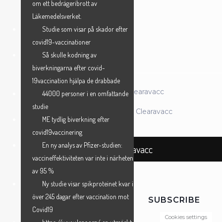
om ett bedrägeribrott av
Läkemedelsverket.
Studie som visar på skador efter
ANMÄL MIG →
covid19-vaccinationer
Så skulle kodning av
biverkningarna efter covid-
19vaccination hjälpa de drabbade
© 2026 Föreningen Clearavacc
44000 personer i en omfattande
studie
Powered by Föreningen Clearavacc
ME tydlig biverkning efter
covid19vaccinering
En ny analys av Pfizer-studien:
Föreningen Clearavacc
vaccineffektiviteten var inte i närheten
av 95 %
Ny studie visar spikproteinet kvar i
över 245 dagar efter vaccination mot
SUBSCRIBE
Covid19
Cookies settings