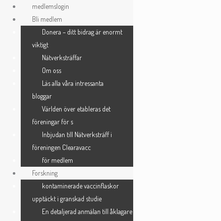
Skip
medlemslogin
to
Bli medlem
Registrera dig
content
Donera – ditt bidrag är enormt
viktigt
Nätverksträffar
Användarnamn
*
Om oss
Läs alla våra intressanta
bloggar
E-postadress
*
Världen över etableras det
föreningar för s
Inbjudan till Nätverksträff i
Lösenord
*
föreningen Clearavacc
för medlem
Forskning
kontaminerade vaccinflaskor
Bekräfta lösenord
*
upptäckt i granskad studie
En detaljerad anmälan till åklagare