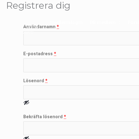
Registrera dig
Skip
to
content
medlemslogin
Bli medlem
Fors
Användarnamn
*
E-postadress
*
Lösenord
*
Bekräfta lösenord
*