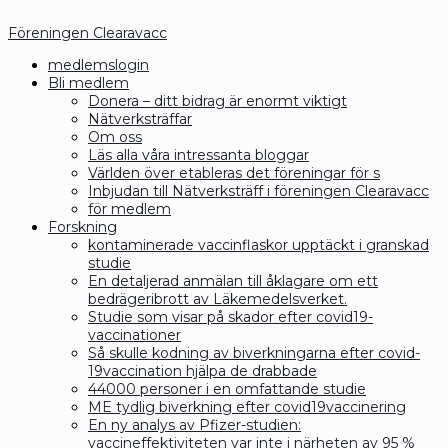
Föreningen Clearavacc
medlemslogin
Bli medlem
Donera – ditt bidrag är enormt viktigt
Nätverksträffar
Om oss
Läs alla våra intressanta bloggar
Världen över etableras det föreningar för s
Inbjudan till Nätverksträff i föreningen Clearavacc
för medlem
Forskning
kontaminerade vaccinflaskor upptäckt i granskad
studie
En detaljerad anmälan till åklagare om ett
bedrägeribrott av Läkemedelsverket.
Studie som visar på skador efter covid19-
vaccinationer
Så skulle kodning av biverkningarna efter covid-
19vaccination hjälpa de drabbade
44000 personer i en omfattande studie
ME tydlig biverkning efter covid19vaccinering
En ny analys av Pfizer-studien:
vaccineffektiviteten var inte i närheten av 95 %