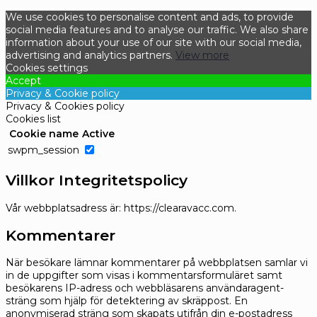
We use cookies to personalise content and ads, to provide
social media features and to analyse our traffic. We also share
information about your use of our site with our social media,
advertising and analytics partners.
View more
Cookies settings
Accept
Privacy & Cookie policy
Privacy & Cookies policy
Cookies list
Cookie name
Active
swpm_session
Villkor Integritetspolicy
Vår webbplatsadress är: https://clearavacc.com.
Kommentarer
När besökare lämnar kommentarer på webbplatsen samlar vi
in de uppgifter som visas i kommentarsformuläret samt
besökarens IP-adress och webbläsarens användaragent-
sträng som hjälp för detektering av skräppost.
En
anonymiserad sträng som skapats utifrån din e-postadress