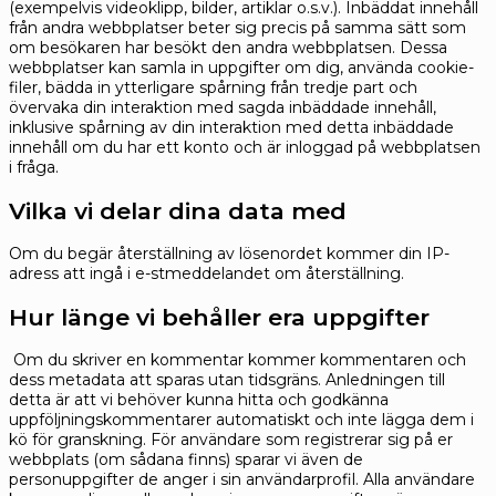
(exempelvis videoklipp, bilder, artiklar o.s.v.). Inbäddat innehåll
från andra webbplatser beter sig precis på samma sätt som
om besökaren har besökt den andra webbplatsen.
Dessa
webbplatser kan samla in uppgifter om dig, använda cookie-
filer, bädda in ytterligare spårning från tredje part och
övervaka din interaktion med sagda inbäddade innehåll,
inklusive spårning av din interaktion med detta inbäddade
innehåll om du har ett konto och är inloggad på webbplatsen
i fråga.
Vilka vi delar dina data med
Om du begär återställning av lösenordet kommer din IP-
adress att ingå i e-stmeddelandet om återställning.
Hur länge vi behåller era uppgifter
Om du skriver en kommentar kommer kommentaren och
dess metadata att sparas utan tidsgräns. Anledningen till
detta är att vi behöver kunna hitta och godkänna
uppföljningskommentarer automatiskt och inte lägga dem i
kö för granskning.
För användare som registrerar sig på er
webbplats (om sådana finns) sparar vi även de
personuppgifter de anger i sin användarprofil. Alla användare