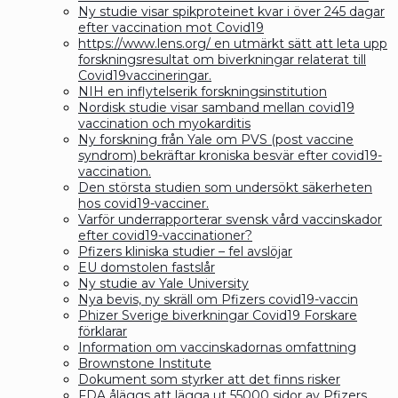
Ny studie visar spikproteinet kvar i över 245 dagar
efter vaccination mot Covid19
https://www.lens.org/ en utmärkt sätt att leta upp
forskningsresultat om biverkningar relaterat till
Covid19vaccineringar.
NIH en inflytelserik forskningsinstitution
Nordisk studie visar samband mellan covid19
vaccination och myokarditis
Ny forskning från Yale om PVS (post vaccine
syndrom) bekräftar kroniska besvär efter covid19-
vaccination.
Den största studien som undersökt säkerheten
hos covid19-vacciner.
Varför underrapporterar svensk vård vaccinskador
efter covid19-vaccinationer?
Pfizers kliniska studier – fel avslöjar
EU domstolen fastslår
Ny studie av Yale University
Nya bevis, ny skräll om Pfizers covid19-vaccin
Phizer Sverige biverkningar Covid19 Forskare
förklarar
Information om vaccinskadornas omfattning
Brownstone Institute
Dokument som styrker att det finns risker
FDA åläggs att lägga ut 55000 sidor av Pfizers