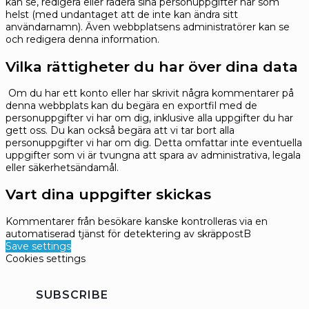
kan se, redigera eller radera sina personuppgifter när som
helst (med undantaget att de inte kan ändra sitt
användarnamn). Även webbplatsens administratörer kan se
och redigera denna information.
Vilka rättigheter du har över dina data
Om du har ett konto eller har skrivit några kommentarer på
denna webbplats kan du begära en exportfil med de
personuppgifter vi har om dig, inklusive alla uppgifter du har
gett oss. Du kan också begära att vi tar bort alla
personuppgifter vi har om dig. Detta omfattar inte eventuella
uppgifter som vi är tvungna att spara av administrativa, legala
eller säkerhetsändamål.
Vart dina uppgifter skickas
Kommentarer från besökare kanske kontrolleras via en
automatiserad tjänst för detektering av skräppostB
Save settings
Cookies settings
SUBSCRIBE