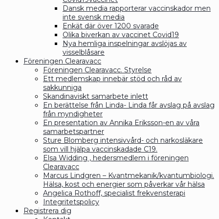
Dansk media rapporterar vaccinskador men
inte svensk media
Enkät där över 1200 svarade
Olika biverkan av vaccinet Covid19
Nya hemliga inspelningar avslöjas av
visselblåsare
Föreningen Clearavacc
Föreningen Clearavacc. Styrelse
Ett medlemskap innebär stöd och råd av
sakkunniga
Skandinaviskt samarbete inlett
En berättelse från Linda- Linda får avslag på avslag
från myndigheter
En presentation av Annika Eriksson-en av våra
samarbetspartner
Sture Blomberg intensivvård- och narkosläkare
som vill hjälpa vaccinskadade C19.
Elsa Widding , hedersmedlem i föreningen
Clearavacc
Marcus Lindgren – Kvantmekanik/kvantumbiologi.
Hälsa, kost och energier som påverkar vår hälsa
Angelica Rothoff, specialist frekvensterapi
Integritetspolicy
Registrera dig