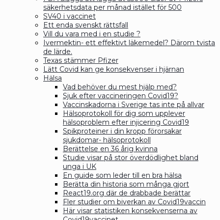
säkerhetsdata per månad istället för 500
SV40 i vaccinet
Ett enda svenskt rättsfall
Vill du vara med i en studie ?
Ivermektin- ett effektivt läkemedel? Därom tvista
de lärde.
Texas stämmer Pfizer
Lätt Covid kan ge konsekvenser i hjärnan
Hälsa
Vad behöver du mest hjälp med?
Sjuk efter vaccineringen Covid19?
Vaccinskadorna i Sverige tas inte på allvar
Hälsoprotokoll för dig som upplever
hälsoproblem efter injicering Covid19
Spikproteiner i din kropp förorsakar
sjukdomar- hälsoprotokoll
Berättelse en 36 årig kvinna
Studie visar på stor överdödlighet bland
unga i UK
En guide som leder till en bra hälsa
Berätta din historia som många gjort
React19.org där de drabbade berättar
Fler studier om biverkan av Covid19vaccin
Här visar statistiken konsekvenserna av
Covid19vaccinet