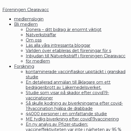
Föreningen Clearavacc
medlemslogin
Bli medlem
Donera – ditt bidrag är enormt viktigt
Nätverksträffar
Om oss
Läs alla våra intressanta bloggar
Världen över etableras det föreningar för s
Inbjudan till Nätverksträff i föreningen Clearavacc
för medlem
Forskning
kontaminerade vaccinflaskor upptäckt i granskad
studie
En detaljerad anmälan till åklagare om ett
bedrägeribrott av Läkemedelsverket.
Studie som visar på skador efter covid19-
vaccinationer
Så skulle kodning av biverkningarna efter covid-
19vaccination hjälpa de drabbade
44000 personer i en omfattande studie
ME tydlig biverkning efter covid19vaccinering
En ny analys av Pfizer-studien:
vaccineffektiviteten var inte i närheten av 95 %