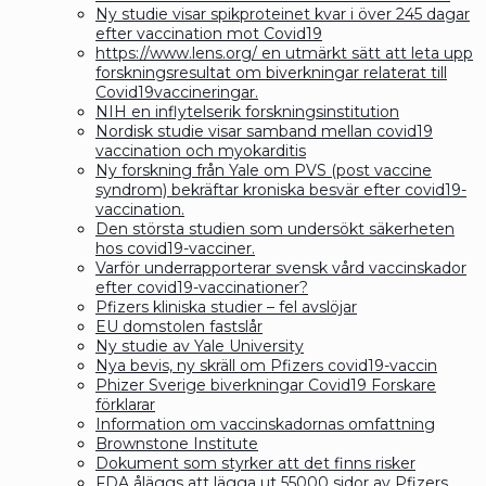
Ny studie visar spikproteinet kvar i över 245 dagar
efter vaccination mot Covid19
https://www.lens.org/ en utmärkt sätt att leta upp
forskningsresultat om biverkningar relaterat till
Covid19vaccineringar.
NIH en inflytelserik forskningsinstitution
Nordisk studie visar samband mellan covid19
vaccination och myokarditis
Ny forskning från Yale om PVS (post vaccine
syndrom) bekräftar kroniska besvär efter covid19-
vaccination.
Den största studien som undersökt säkerheten
hos covid19-vacciner.
Varför underrapporterar svensk vård vaccinskador
efter covid19-vaccinationer?
Pfizers kliniska studier – fel avslöjar
EU domstolen fastslår
Ny studie av Yale University
Nya bevis, ny skräll om Pfizers covid19-vaccin
Phizer Sverige biverkningar Covid19 Forskare
förklarar
Information om vaccinskadornas omfattning
Brownstone Institute
Dokument som styrker att det finns risker
FDA åläggs att lägga ut 55000 sidor av Pfizers