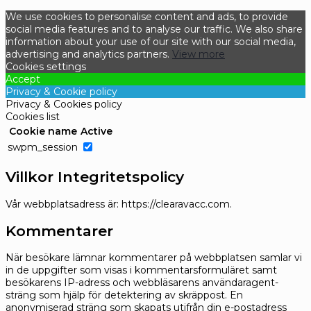
We use cookies to personalise content and ads, to provide
social media features and to analyse our traffic. We also share
information about your use of our site with our social media,
advertising and analytics partners.
View more
Cookies settings
Accept
Privacy & Cookie policy
Privacy & Cookies policy
Cookies list
Cookie name
Active
swpm_session
Villkor Integritetspolicy
Vår webbplatsadress är: https://clearavacc.com.
Kommentarer
När besökare lämnar kommentarer på webbplatsen samlar vi
in de uppgifter som visas i kommentarsformuläret samt
besökarens IP-adress och webbläsarens användaragent-
sträng som hjälp för detektering av skräppost.
En
anonymiserad sträng som skapats utifrån din e-postadress