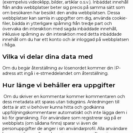
(exempelvis videoklipp, bilder, artiklar o.s.v.). Inbäddat innehåll
från andra webbplatser beter sig precis på samma sätt som
om besökaren har besökt den andra webbplatsen.
Dessa
webbplatser kan samla in uppgifter om dig, använda cookie-
filer, bädda in ytterligare spårning från tredje part och
övervaka din interaktion med sagda inbäddade innehåll,
inklusive spårning av din interaktion med detta inbäddade
innehåll om du har ett konto och är inloggad på webbplatsen
i fråga.
Vilka vi delar dina data med
Om du begär återställning av lösenordet kommer din IP-
adress att ingå i e-stmeddelandet om återställning.
Hur länge vi behåller era uppgifter
Om du skriver en kommentar kommer kommentaren och
dess metadata att sparas utan tidsgräns. Anledningen till
detta är att vi behöver kunna hitta och godkänna
uppföljningskommentarer automatiskt och inte lägga dem i
kö för granskning.
För användare som registrerar sig på er
webbplats (om sådana finns) sparar vi även de
personuppgifter de anger i sin användarprofil. Alla användare