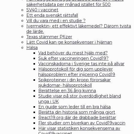
säkerhetsdata per månad istället för 500
SV40 i vaccinet
Ett enda svenskt rättsfall
Vill du vara med i en studie ?
Ivermektin- ett effektivt läkemedel? Därom tvista
de lärde.
Texas stämmer Pfizer
Lätt Covid kan ge konsekvenser i hjärnan
Hälsa
Vad behöver du mest hjälp med?
Sjuk efter vaccineringen Covid19?
Vaccinskadorna i Sverige tas inte på allvar
Hälsoprotokoll för dig som upplever
hälsoproblem efter injicering Covid19
Spikproteiner i din kropp förorsakar
sjukdomar- hälsoprotokoll
Berättelse en 36 årig kvinna
Studie visar på stor överdödlighet bland
unga i UK
En guide som leder till en bra hälsa
Berätta din historia som många gjort
React19.org där de drabbade berättar
Fler studier om biverkan av Covid19vaccin
Här visar statistiken konsekvenserna av
Covid19vaccinet