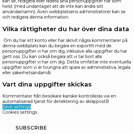
kan se, redigera eller radera sina personuppgifter när som
helst (med undantaget att de inte kan ändra sitt
användarnamn). Även webbplatsens administratörer kan se
och redigera denna information.
Vilka rättigheter du har över dina data
Om du har ett konto eller har skrivit några kommentarer på
denna webbplats kan du begära en exportfil med de
personuppgifter vi har om dig, inklusive alla uppgifter du har
gett oss. Du kan också begära att vi tar bort alla
personuppgifter vi har om dig. Detta omfattar inte eventuella
uppgifter som vi är tvungna att spara av administrativa, legala
eller säkerhetsändamål.
Vart dina uppgifter skickas
Kommentarer från besökare kanske kontrolleras via en
automatiserad tjänst för detektering av skräppostB
Save settings
Cookies settings
SUBSCRIBE