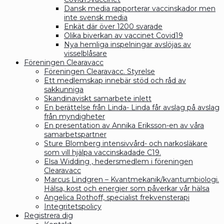
Dansk media rapporterar vaccinskador men
inte svensk media
Enkät där över 1200 svarade
Olika biverkan av vaccinet Covid19
Nya hemliga inspelningar avslöjas av
visselblåsare
Föreningen Clearavacc
Föreningen Clearavacc. Styrelse
Ett medlemskap innebär stöd och råd av
sakkunniga
Skandinaviskt samarbete inlett
En berättelse från Linda- Linda får avslag på avslag
från myndigheter
En presentation av Annika Eriksson-en av våra
samarbetspartner
Sture Blomberg intensivvård- och narkosläkare
som vill hjälpa vaccinskadade C19.
Elsa Widding , hedersmedlem i föreningen
Clearavacc
Marcus Lindgren – Kvantmekanik/kvantumbiologi.
Hälsa, kost och energier som påverkar vår hälsa
Angelica Rothoff, specialist frekvensterapi
Integritetspolicy
Registrera dig