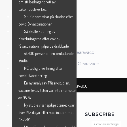
om ett bedrägeribrott av
Läkemedelsverket.
Studie som visar på skador efter
ANMÄL MIG →
covid19-vaccinationer
Så skulle kodning av
biverkningarna efter covid-
19vaccination hjälpa de drabbade
© 2026 Föreningen Clearavacc
44000 personer i en omfattande
studie
Powered by Föreningen Clearavacc
ME tydlig biverkning efter
covid19vaccinering
En ny analys av Pfizer-studien:
Föreningen Clearavacc
vaccineffektiviteten var inte i närheten
av 95 %
Ny studie visar spikproteinet kvar i
över 245 dagar efter vaccination mot
SUBSCRIBE
Covid19
Cookies settings