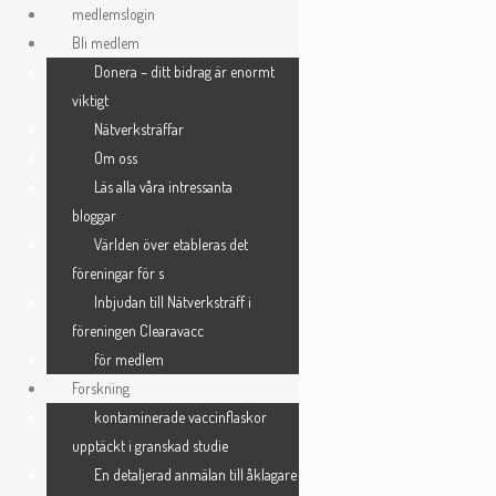
Skip
medlemslogin
to
Bli medlem
Registrera dig
content
Donera – ditt bidrag är enormt
viktigt
Nätverksträffar
Användarnamn
*
Om oss
Läs alla våra intressanta
bloggar
E-postadress
*
Världen över etableras det
föreningar för s
Inbjudan till Nätverksträff i
Lösenord
*
föreningen Clearavacc
för medlem
Forskning
kontaminerade vaccinflaskor
Bekräfta lösenord
*
upptäckt i granskad studie
En detaljerad anmälan till åklagare