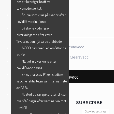
om ett bedrägeribrott av
Läkemedelsverket.
Studie som visar på skador efter
ANMÄL MIG →
covid19-vaccinationer
Så skulle kodning av
biverkningarna efter covid-
19vaccination hjälpa de drabbade
© 2026 Föreningen Clearavacc
44000 personer i en omfattande
studie
Powered by Föreningen Clearavacc
ME tydlig biverkning efter
covid19vaccinering
En ny analys av Pfizer-studien:
Föreningen Clearavacc
vaccineffektiviteten var inte i närheten
av 95 %
Ny studie visar spikproteinet kvar i
över 245 dagar efter vaccination mot
SUBSCRIBE
Covid19
Cookies settings