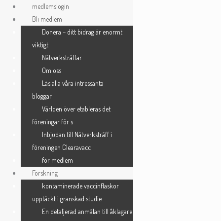
Skip
medlemslogin
to
Bli medlem
Registrera dig
content
Donera – ditt bidrag är enormt
viktigt
Nätverksträffar
Användarnamn
*
Om oss
Läs alla våra intressanta
bloggar
E-postadress
*
Världen över etableras det
föreningar för s
Inbjudan till Nätverksträff i
Lösenord
*
föreningen Clearavacc
för medlem
Forskning
kontaminerade vaccinflaskor
Bekräfta lösenord
*
upptäckt i granskad studie
En detaljerad anmälan till åklagare