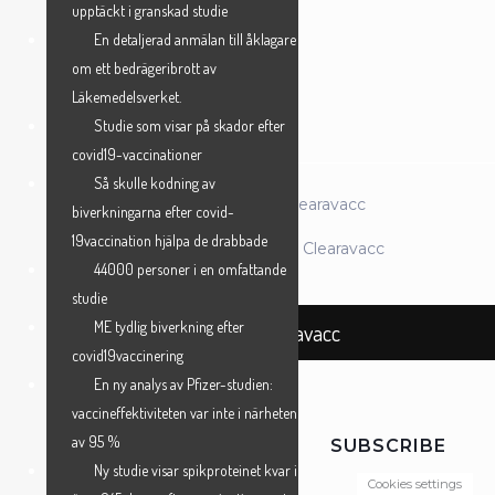
upptäckt i granskad studie
En detaljerad anmälan till åklagare
om ett bedrägeribrott av
ANMÄL MIG →
Läkemedelsverket.
Studie som visar på skador efter
covid19-vaccinationer
Så skulle kodning av
© 2026 Föreningen Clearavacc
biverkningarna efter covid-
19vaccination hjälpa de drabbade
Powered by Föreningen Clearavacc
44000 personer i en omfattande
studie
ME tydlig biverkning efter
Föreningen Clearavacc
covid19vaccinering
En ny analys av Pfizer-studien:
vaccineffektiviteten var inte i närheten
av 95 %
SUBSCRIBE
Ny studie visar spikproteinet kvar i
Cookies settings