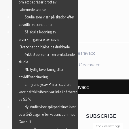
om ett bedrägeribrott av
Läkemedelsverket.
Studie som visar på skador efter
ANMÄL MIG →
covid19-vaccinationer
Så skulle kodning av
biverkningarna efter covid-
19vaccination hjälpa de drabbade
© 2026 Föreningen Clearavacc
44000 personer i en omfattande
studie
Powered by Föreningen Clearavacc
ME tydlig biverkning efter
covid19vaccinering
En ny analys av Pfizer-studien:
Föreningen Clearavacc
vaccineffektiviteten var inte i närheten
av 95 %
Ny studie visar spikproteinet kvar i
över 245 dagar efter vaccination mot
SUBSCRIBE
Covid19
Cookies settings