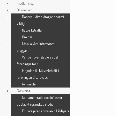
Skip
medlemslogin
to
Bli medlem
Registrera dig
content
Donera – ditt bidrag är enormt
viktigt
Nätverksträffar
Användarnamn
*
Om oss
Läs alla våra intressanta
bloggar
E-postadress
*
Världen över etableras det
föreningar för s
Inbjudan till Nätverksträff i
Lösenord
*
föreningen Clearavacc
för medlem
Forskning
kontaminerade vaccinflaskor
Bekräfta lösenord
*
upptäckt i granskad studie
En detaljerad anmälan till åklagare