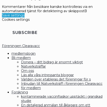
Kommentarer från besökare kanske kontrolleras via en
automatiserad tjänst för detektering av skräppostB
Save settings
Cookies settings
SUBSCRIBE
Föreningen Clearavacc
medlemslogin
Bli medlem
Donera – ditt bidrag är enormt viktigt
Nätverksträffar
Om oss
Läs alla våra intressanta bloggar
Världen över etableras det föreningar för s
Inbjudan till Nätverksträff i föreningen Clearavacc
för medlem
Forskning
kontaminerade vaccinflaskor upptäckt i granskad
studie
En detaljerad anmälan till åklagare om ett