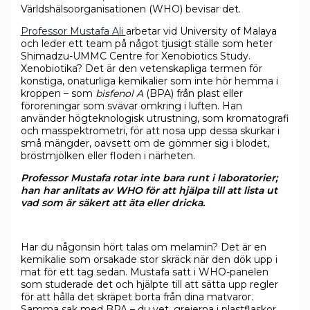
Världshälsoorganisationen (WHO) bevisar det.
Professor Mustafa Ali
arbetar vid University of Malaya
och leder ett team på något tjusigt ställe som heter
Shimadzu-UMMC Centre for Xenobiotics Study.
Xenobiotika? Det är den vetenskapliga termen för
konstiga, onaturliga kemikalier som inte hör hemma i
kroppen – som
bisfenol A
(BPA) från plast eller
föroreningar som svävar omkring i luften. Han
använder högteknologisk utrustning, som kromatografi
och masspektrometri, för att nosa upp dessa skurkar i
små mängder, oavsett om de gömmer sig i blodet,
bröstmjölken eller floden i närheten.
Professor Mustafa rotar inte bara runt i laboratorier;
han har anlitats av WHO för att hjälpa till att lista ut
vad som är säkert att äta eller dricka.
Har du någonsin hört talas om melamin? Det är en
kemikalie som orsakade stor skräck när den dök upp i
mat för ett tag sedan. Mustafa satt i WHO-panelen
som studerade det och hjälpte till att sätta upp regler
för att hålla det skräpet borta från dina matvaror.
Samma sak med BPA – du vet, grejerna i plastflaskor