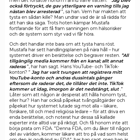
men det försatte honom i ännu värre vatten. ”
Jag blev
också förtryckt, de gav ytterligare en varning tills jag
nästan blev arresterad
”, sa han. Vem har makten att
tysta en sådan kille? Man undrar vad de är så rädda för
att han ska säga. Trots hoten kämpar Mustafa
fortfarande för att få fram sanningen om hälsorisker
och de system som styr vad vi får höra.
Och det handlar inte bara om att tysta hans röst.
Mustafa har sett handlingsplanen på nära håll – hur
systemet driver en berättelse och begraver resten.
”All
tillgänglig media kommer från en kanal; allt annat
raderas
”, har han sagt. Hans YouTube- och TikTok-
konton? ”
Jag har varit tvungen att registrera mitt
YouTube-konto och andras dussintals gånger
eftersom de raderar det, de tillåter det inte. TikTok
kommer ut idag, imorgon är det nedstängt, slut
.”
Låter som att någon är desperat att hålla honom tyst,
eller hur? Han har också påpekat tvångsåtgärder och
påpekat hur systemet lutade sig mot alla – läkare,
forskare, till och med religiösa ledare – för att driva en
enda berättelse, och noterat hur dessa så kallade
experter inte alltid var på riktigt. Och få honom inte att
börja prata om FDA. ”Denna FDA, om du åker till någon
del av världen, kommer läkare att tro på vad som helst
om den är godkänd av FDA”, har han sagt, men han är