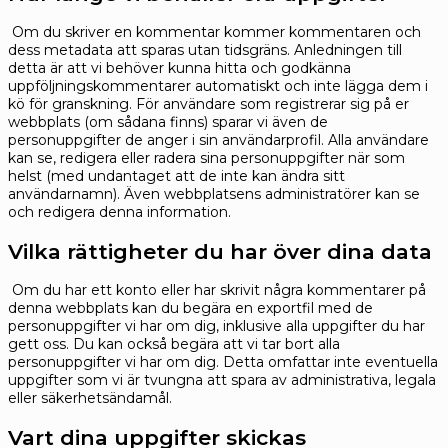
Om du skriver en kommentar kommer kommentaren och
dess metadata att sparas utan tidsgräns. Anledningen till
detta är att vi behöver kunna hitta och godkänna
uppföljningskommentarer automatiskt och inte lägga dem i
kö för granskning.
För användare som registrerar sig på er
webbplats (om sådana finns) sparar vi även de
personuppgifter de anger i sin användarprofil. Alla användare
kan se, redigera eller radera sina personuppgifter när som
helst (med undantaget att de inte kan ändra sitt
användarnamn). Även webbplatsens administratörer kan se
och redigera denna information.
Vilka rättigheter du har över dina data
Om du har ett konto eller har skrivit några kommentarer på
denna webbplats kan du begära en exportfil med de
personuppgifter vi har om dig, inklusive alla uppgifter du har
gett oss. Du kan också begära att vi tar bort alla
personuppgifter vi har om dig. Detta omfattar inte eventuella
uppgifter som vi är tvungna att spara av administrativa, legala
eller säkerhetsändamål.
Vart dina uppgifter skickas