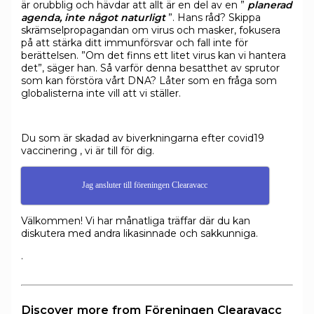
är orubblig och hävdar att allt är en del av en ”
planerad
agenda, inte något naturligt
”. Hans råd? Skippa
skrämselpropagandan om virus och masker, fokusera
på att stärka ditt immunförsvar och fall inte för
berättelsen. ”Om det finns ett litet virus kan vi hantera
det”, säger han. Så varför denna besatthet av sprutor
som kan förstöra vårt DNA? Låter som en fråga som
globalisterna inte vill att vi ställer.
Du som är skadad av biverkningarna efter covid19
vaccinering , vi är till för dig.
Jag ansluter till föreningen Clearavacc
Välkommen! Vi har månatliga träffar där du kan
diskutera med andra likasinnade och sakkunniga.
.
Discover more from Föreningen Clearavacc