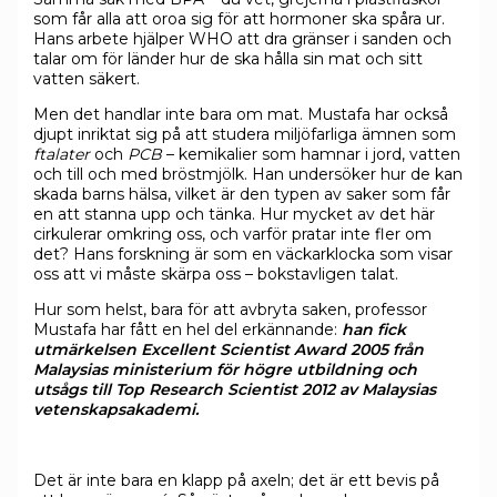
som får alla att oroa sig för att hormoner ska spåra ur.
Hans arbete hjälper WHO att dra gränser i sanden och
talar om för länder hur de ska hålla sin mat och sitt
vatten säkert.
Men det handlar inte bara om mat. Mustafa har också
djupt inriktat sig på att studera miljöfarliga ämnen som
ftalater
och
PCB
– kemikalier som hamnar i jord, vatten
och till och med bröstmjölk. Han undersöker hur de kan
skada barns hälsa, vilket är den typen av saker som får
en att stanna upp och tänka. Hur mycket av det här
cirkulerar omkring oss, och varför pratar inte fler om
det? Hans forskning är som en väckarklocka som visar
oss att vi måste skärpa oss – bokstavligen talat.
Hur som helst, bara för att avbryta saken, professor
Mustafa har fått en hel del erkännande:
han fick
utmärkelsen
Excellent Scientist Award 2005 från
Malaysias ministerium för högre utbildning och
utsågs till Top Research Scientist
2012 av Malaysias
vetenskapsakademi.
Det är inte bara en klapp på axeln; det är ett bevis på