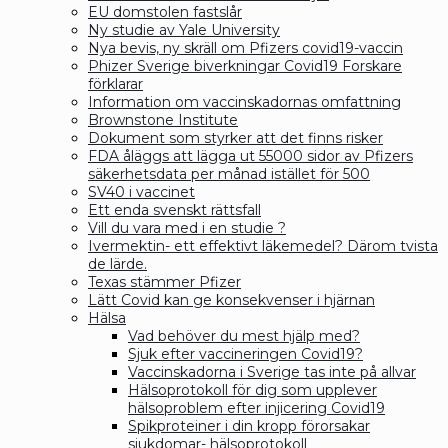
EU domstolen fastslår
Ny studie av Yale University
Nya bevis, ny skräll om Pfizers covid19-vaccin
Phizer Sverige biverkningar Covid19 Forskare
förklarar
Information om vaccinskadornas omfattning
Brownstone Institute
Dokument som styrker att det finns risker
FDA åläggs att lägga ut 55000 sidor av Pfizers
säkerhetsdata per månad istället för 500
SV40 i vaccinet
Ett enda svenskt rättsfall
Vill du vara med i en studie ?
Ivermektin- ett effektivt läkemedel? Därom tvista
de lärde.
Texas stämmer Pfizer
Lätt Covid kan ge konsekvenser i hjärnan
Hälsa
Vad behöver du mest hjälp med?
Sjuk efter vaccineringen Covid19?
Vaccinskadorna i Sverige tas inte på allvar
Hälsoprotokoll för dig som upplever
hälsoproblem efter injicering Covid19
Spikproteiner i din kropp förorsakar
sjukdomar- hälsoprotokoll