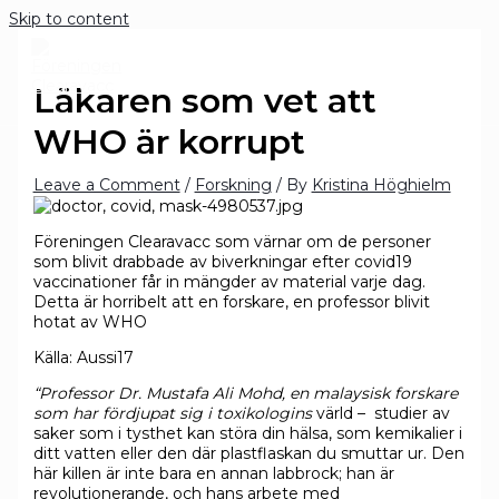
Skip to content
Läkaren som vet att
WHO är korrupt
Leave a Comment
/
Forskning
/ By
Kristina Höghielm
Föreningen Clearavacc som värnar om de personer
som blivit drabbade av biverkningar efter covid19
vaccinationer får in mängder av material varje dag.
Detta är horribelt att en forskare, en professor blivit
hotat av WHO
Källa: Aussi17
“Professor Dr. Mustafa Ali Mohd, en malaysisk forskare
som har fördjupat sig i toxikologins
värld – studier av
saker som i tysthet kan störa din hälsa, som kemikalier i
ditt vatten eller den där plastflaskan du smuttar ur. Den
här killen är inte bara en annan labbrock; han är
revolutionerande, och hans arbete med