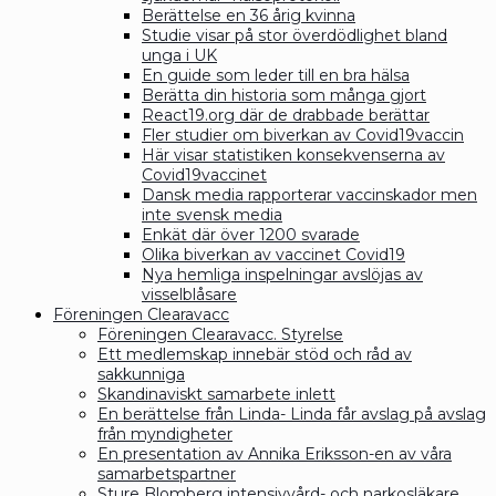
Berättelse en 36 årig kvinna
Studie visar på stor överdödlighet bland
unga i UK
En guide som leder till en bra hälsa
Berätta din historia som många gjort
React19.org där de drabbade berättar
Fler studier om biverkan av Covid19vaccin
Här visar statistiken konsekvenserna av
Covid19vaccinet
Dansk media rapporterar vaccinskador men
inte svensk media
Enkät där över 1200 svarade
Olika biverkan av vaccinet Covid19
Nya hemliga inspelningar avslöjas av
visselblåsare
Föreningen Clearavacc
Föreningen Clearavacc. Styrelse
Ett medlemskap innebär stöd och råd av
sakkunniga
Skandinaviskt samarbete inlett
En berättelse från Linda- Linda får avslag på avslag
från myndigheter
En presentation av Annika Eriksson-en av våra
samarbetspartner
Sture Blomberg intensivvård- och narkosläkare