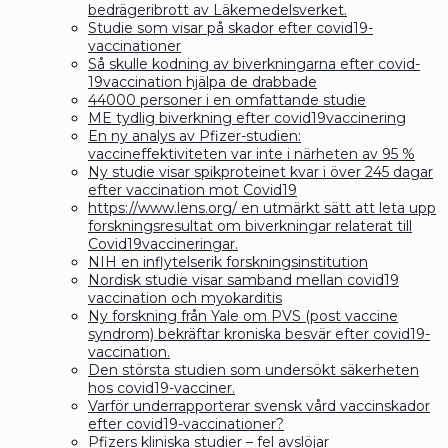
bedrägeribrott av Läkemedelsverket.
Studie som visar på skador efter covid19-
vaccinationer
Så skulle kodning av biverkningarna efter covid-
19vaccination hjälpa de drabbade
44000 personer i en omfattande studie
ME tydlig biverkning efter covid19vaccinering
En ny analys av Pfizer-studien:
vaccineffektiviteten var inte i närheten av 95 %
Ny studie visar spikproteinet kvar i över 245 dagar
efter vaccination mot Covid19
https://www.lens.org/ en utmärkt sätt att leta upp
forskningsresultat om biverkningar relaterat till
Covid19vaccineringar.
NIH en inflytelserik forskningsinstitution
Nordisk studie visar samband mellan covid19
vaccination och myokarditis
Ny forskning från Yale om PVS (post vaccine
syndrom) bekräftar kroniska besvär efter covid19-
vaccination.
Den största studien som undersökt säkerheten
hos covid19-vacciner.
Varför underrapporterar svensk vård vaccinskador
efter covid19-vaccinationer?
Pfizers kliniska studier – fel avslöjar