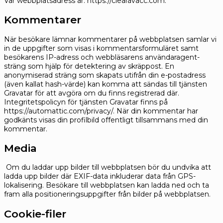
Vår webbplatsadress är: https://clearavacc.com.
Kommentarer
När besökare lämnar kommentarer på webbplatsen samlar vi
in de uppgifter som visas i kommentarsformuläret samt
besökarens IP-adress och webbläsarens användaragent-
sträng som hjälp för detektering av skräppost.
En
anonymiserad sträng som skapats utifrån din e-postadress
(även kallat hash-värde) kan komma att sändas till tjänsten
Gravatar för att avgöra om du finns registrerad där.
Integritetspolicyn för tjänsten Gravatar finns på
https://automattic.com/privacy/. När din kommentar har
godkänts visas din profilbild offentligt tillsammans med din
kommentar.
Media
Om du laddar upp bilder till webbplatsen bör du undvika att
ladda upp bilder där EXIF-data inkluderar data från GPS-
lokalisering. Besökare till webbplatsen kan ladda ned och ta
fram alla positioneringsuppgifter från bilder på webbplatsen.
Cookie-filer