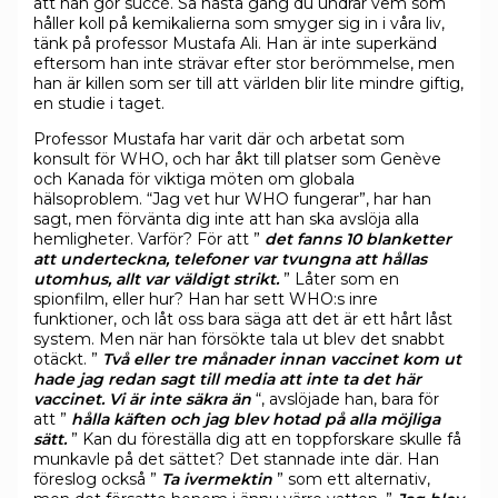
att han gör succé. Så nästa gång du undrar vem som
håller koll på kemikalierna som smyger sig in i våra liv,
tänk på professor Mustafa Ali. Han är inte superkänd
eftersom han inte strävar efter stor berömmelse, men
han är killen som ser till att världen blir lite mindre giftig,
en studie i taget.
Professor Mustafa har varit där och arbetat som
konsult för WHO, och har åkt till platser som Genève
och Kanada för viktiga möten om globala
hälsoproblem. “Jag vet hur WHO fungerar”, har han
sagt, men förvänta dig inte att han ska avslöja alla
hemligheter. Varför? För att ”
det fanns 10 blanketter
att underteckna, telefoner var tvungna att hållas
utomhus, allt var väldigt strikt.
” Låter som en
spionfilm, eller hur? Han har sett WHO:s inre
funktioner, och låt oss bara säga att det är ett hårt låst
system. Men när han försökte tala ut blev det snabbt
otäckt. ”
Två eller tre månader innan vaccinet kom ut
hade jag redan sagt till media att inte ta det här
vaccinet. Vi är inte säkra än
“, avslöjade han, bara för
att ”
hålla käften och jag blev hotad på alla möjliga
sätt.
” Kan du föreställa dig att en toppforskare skulle få
munkavle på det sättet? Det stannade inte där. Han
föreslog också ”
Ta ivermektin
” som ett alternativ,