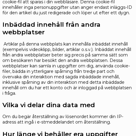
cookie-fil att sparas i din webbläsare. Denna cookie-fil
innehåller inga personuppgifter utan anger endast inläggs-ID
för den artikel du just redigerade och löper ut efter ett dygn.
Inbäddad innehåll från andra
webbplatser
Artiklar på denna webbplats kan innehålla inbäddat innehåll
(exempelvis videoklipp, bilder, artiklar o.s.v.). Inbäddat innehåll
från andra webbplatser beter sig precis på samma sätt som
om besökaren har besökt den andra webbplatsen.
Dessa
webbplatser kan samla in uppgifter om dig, använda cookie-
filer, bädda in ytterligare spårning från tredje part och
övervaka din interaktion med sagda inbäddade innehåll,
inklusive spårning av din interaktion med detta inbäddade
innehåll om du har ett konto och är inloggad på webbplatsen
i fråga.
Vilka vi delar dina data med
Om du begär återställning av lösenordet kommer din IP-
adress att ingå i e-stmeddelandet om återställning.
Hur länge vi behåller era uppgifter