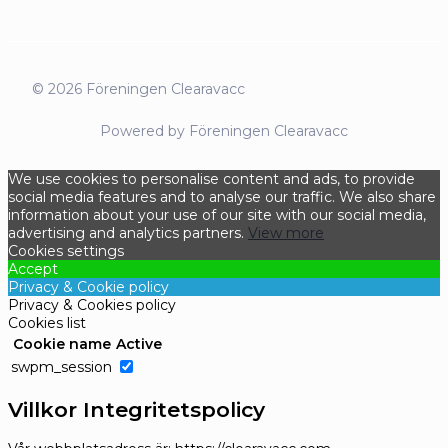
© 2026 Föreningen Clearavacc
Powered by Föreningen Clearavacc
We use cookies to personalise content and ads, to provide
social media features and to analyse our traffic. We also share
information about your use of our site with our social media,
advertising and analytics partners.
View more
Cookies settings
Accept
Privacy & Cookie policy
Privacy & Cookies policy
Cookies list
Cookie name
Active
swpm_session
Villkor Integritetspolicy