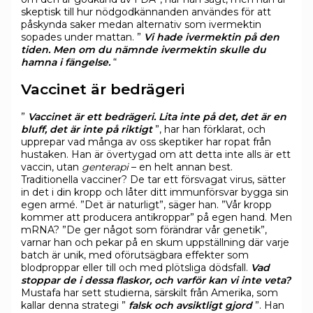
skeptisk till hur nödgodkännanden användes för att
påskynda saker medan alternativ som ivermektin
sopades under mattan. ”
Vi hade ivermektin på den
tiden. Men om du nämnde ivermektin skulle du
hamna i fängelse.
“
Vaccinet är bedrägeri
”
Vaccinet är ett bedrägeri. Lita inte på det, det är en
bluff, det är inte på riktigt
”, har han förklarat, och
upprepar vad många av oss skeptiker har ropat från
hustaken. Han är övertygad om att detta inte alls är ett
vaccin, utan
genterapi
– en helt annan best.
Traditionella vacciner? De tar ett försvagat virus, sätter
in det i din kropp och låter ditt immunförsvar bygga sin
egen armé. ”Det är naturligt”, säger han. ”Vår kropp
kommer att producera antikroppar” på egen hand. Men
mRNA? ”De ger något som förändrar vår genetik”,
varnar han och pekar på en skum uppställning där varje
batch är unik, med oförutsägbara effekter som
blodproppar eller till och med plötsliga dödsfall.
Vad
stoppar de i dessa flaskor, och varför kan vi inte veta?
Mustafa har sett studierna, särskilt från Amerika, som
kallar denna strategi ”
falsk och avsiktligt gjord
”. Han